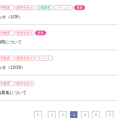
学務課
留学生向け
公開講座
イベント
重要
せ（1/26）
学務課
留学生向け
重要
期間について
学務課
留学生向け
イベント
（12/19）
学務課
留学生向け
内募集について
1
2
3
4
5