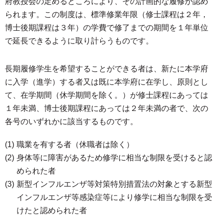
府教授会の定めるところにより、その計画的な履修が認め
られます。この制度は、標準修業年限（修士課程は２年，
博士後期課程は３年）の学費で修了までの期間を１年単位
で延長できるように取り計らうものです。
長期履修学生を希望することができる者は、新たに本学府
に入学（進学）する者又は既に本学府に在学し、原則とし
て、在学期間（休学期間を除く。）が修士課程にあっては
１年未満、博士後期課程にあっては２年未満の者で、次の
各号のいずれかに該当するものです。
職業を有する者（休職者は除く）
身体等に障害があるため修学に相当な制限を受けると認
められた者
新型インフルエンザ等対策特別措置法の対象とする新型
インフルエンザ等感染症等により修学に相当な制限を受
けたと認められた者