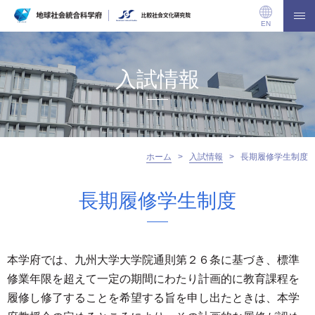
EN
入試情報
ホーム
>
入試情報
>
長期履修学生制度
長期履修学生制度
本学府では、九州大学大学院通則第２６条に基づき、標準
修業年限を超えて一定の期間にわたり計画的に教育課程を
履修し修了することを希望する旨を申し出たときは、本学