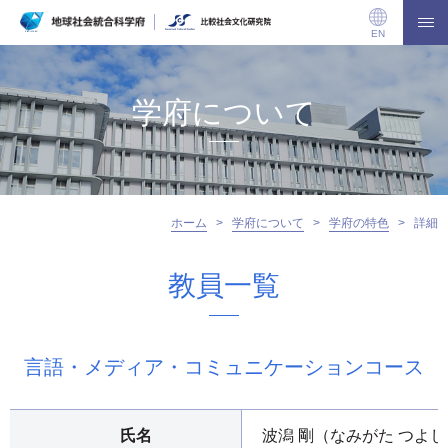
EN
学府について
ホーム
>
学府について
>
学府の特色
>
詳細
教員一覧
言語・メディア・コミュニケーションコース
氏名
波潟 剛（なみがた つよし