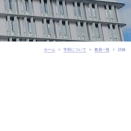
ホーム
>
学府について
>
教員一覧
>
詳細