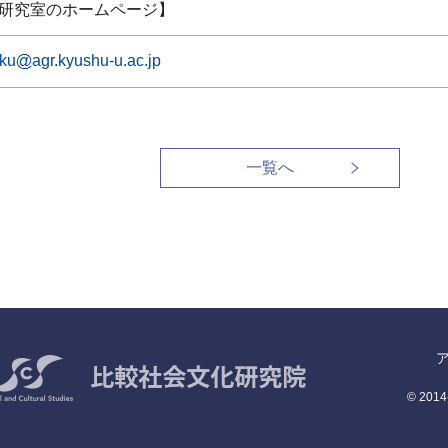
 【研究室のホームページ】
ku
agr.kyushu-u.ac.jp
一覧へ
© 2014-