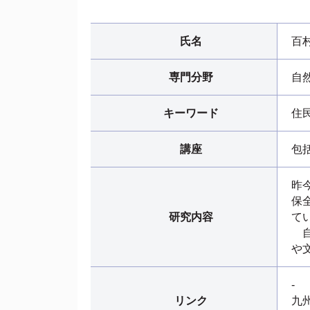
氏名
百
専門分野
自
キーワード
住
講座
包
昨
保
研究内容
て
自
や
-
リンク
九