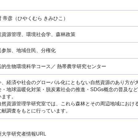
村 帝彦（ひやくむら きみひこ）
然資源管理、環境社会学、森林政策
民参加、地域住民、分権化
括的生物環境科学コース／ 熱帯農学研究センター
今、経済や社会のグローバル化にともない自然資源のあり方が
全・地球温暖化対策・脱炭素社会の推進・SDGs概念の普及な
います。
然資源管理学研究室では、これら森林とその周辺地域における
文献調査をもとに行っています。
州大学研究者情報URL