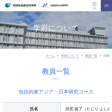
EN
学府について
ホーム
>
学府について
>
教員一覧
>
詳細
教員一覧
包括的東アジア・日本研究コース
氏名
田尻 義了（たじり よし