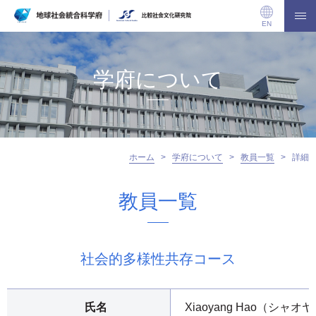
EN
学府について
ホーム
>
学府について
>
教員一覧
>
詳細
教員一覧
社会的多様性共存コース
氏名
Xiaoyang Hao（シャオ