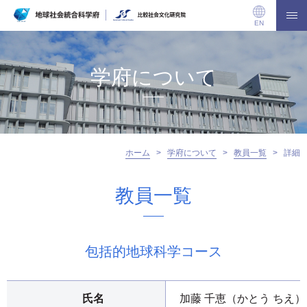
EN
学府について
ホーム
>
学府について
>
教員一覧
>
詳細
教員一覧
包括的地球科学コース
氏名
加藤 千恵（かとう ちえ）