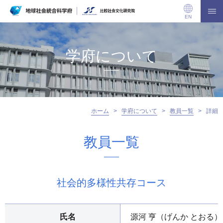
EN
学府について
ホーム
>
学府について
>
教員一覧
>
詳細
教員一覧
社会的多様性共存コース
氏名
源河 亨（げんか とおる）