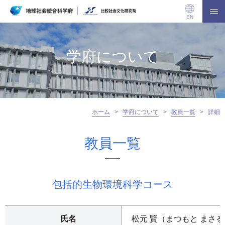
EN
学府について
ホーム
>
学府について
>
教員一覧
>
詳細
教員一覧
包括的生物環境科学コース
氏名
松元 賢（まつもと まさる