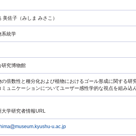
島 美佐子（みしま みさこ）
物系統学
合研究博物館
物の倍数性と種分化および植物におけるゴール形成に関する研
コミュニケーションについてユーザー感性学的な視点を組み込
州大学研究者情報URL
hima
museum.kyushu-u.ac.jp