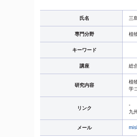
氏名
三
専門分野
植
キーワード
講座
総
植
研究内容
学
-
リンク
九
mis
メール