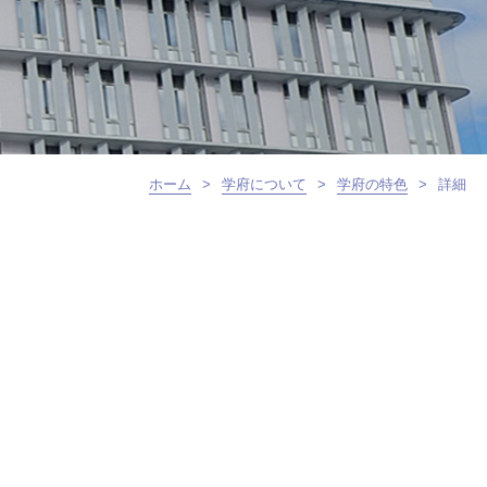
ホーム
>
学府について
>
学府の特色
>
詳細