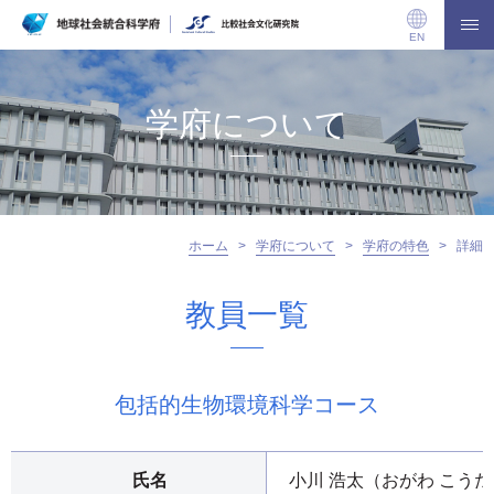
EN
学府について
ホーム
>
学府について
>
学府の特色
>
詳細
教員一覧
包括的生物環境科学コース
氏名
小川 浩太（おがわ こうた