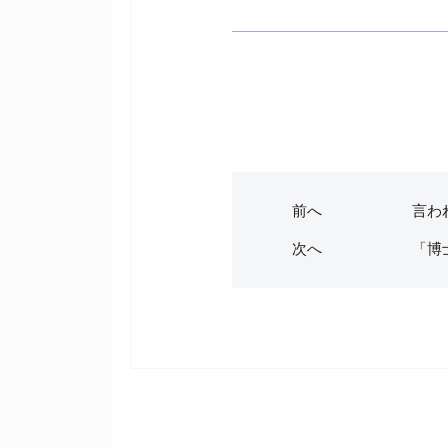
前へ
言われ
次へ
「博