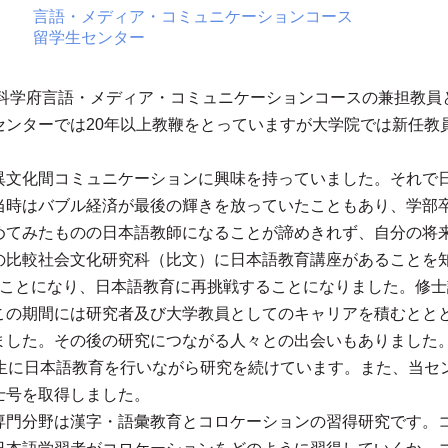
言語・メディア・コミュニケーションコース
留学生センター
統合科学府言語・メディア・コミュニケーションコースの兼担教
センターでは20年以上教鞭をとっていますが大学院では新任教
異文化間コミュニケーションに興味を持っていました。それで
当時はバブル経済が最後の輝きを放っていたこともあり、学部
めてみたものの日本語教師になることが諦めきれず、自分の将
の比較社会文化研究科（比文）に日本語教育講座があることを
ることになり、日本語教育に再挑戦することになりました。修
この期間には研究者及び大学教員としてのキャリアを積むとと
ました。その後の研究につながる人々との出会いもありました
学生に日本語教育を行いながら研究を続けています。また、当セ
士号を取得しました。
門分野は漢字・語彙教育とコロケーションの習得研究です。