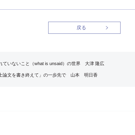
戻る
ていないこと（what is unsaid）の世界 大津 隆広
士論文を書き終えて」の一歩先で 山本 明日香