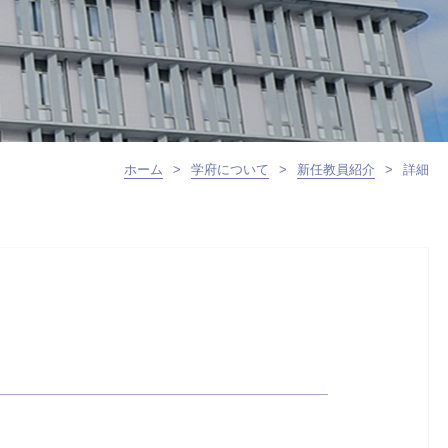
ホーム
>
学府について
>
新任教員紹介
>
詳細