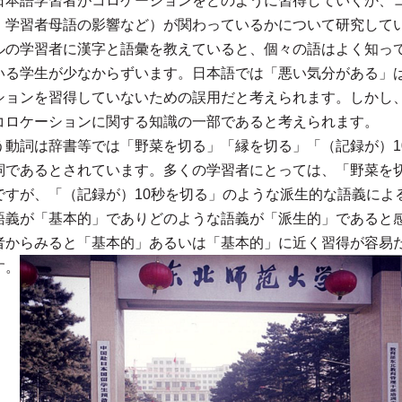
日本語学習者がコロケーションをどのように習得していくか、
、学習者母語の影響など）が関わっているかについて研究
ルの学習者に漢字と語彙を教えていると、個々の語はよく知っ
いる学生が少なからずいます。日本語では「悪い気分がある」
ションを習得していないための誤用だと考えられます。しかし
コロケーションに関する知識の一部であると考えられます。
う動詞は辞書等では「野菜を切る」「縁を切る」「（記録が）1
詞であるとされています。多くの学習者にとっては、「野菜を
ですが、「（記録が）10秒を切る」のような派生的な語義によ
語義が「基本的」でありどのような語義が「派生的」であると
者からみると「基本的」あるいは「基本的」に近く習得が容易
す。