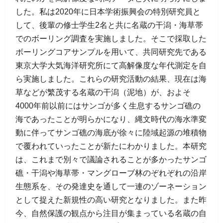
した。私は2020年に日本学術振興会の特別研究員と
して、後輩の修士学生2名と共に名蔵の干潟・海草帯
でのボーリング調査を実施しました。そこで採取した
ボーリングコアサンプルを用いて、共同研究先である
東京大学大気海洋研究所にて高解像度な年代測定を自
ら実施しました。これらの研究活動の結果、現在は海
草などが繁茂する名蔵の干潟（泥地）が、およそ
4000年前以前にはサンゴが多く生息するサンゴ礁の
海であったことが明らかになり、縄文時代の海水準変
動に伴ってサンゴ礁の海底が徐々に陸域起源の堆積物
で覆われていったことが新たにわかりました。本研究
は、これまで別々で議論されることが多かったサンゴ
礁・干潟や海草帯・マングローブ林のぞれぞれの沿岸
生態系を、その発達史を通して一連のゾーネーション
として捉えた新規性の高い研究となりました。また昨
今、自然保護の観点から注目が集まっている名蔵の自