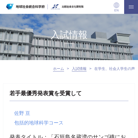
EN
入試情報
ホーム
>
入試情報
>
在学生、社会人学生の声
若手最優秀発表賞を受賞して
佐野 亘
包括的地球科学コース
発表タイトル：「石垣島名蔵湾のサンゴ礁にお