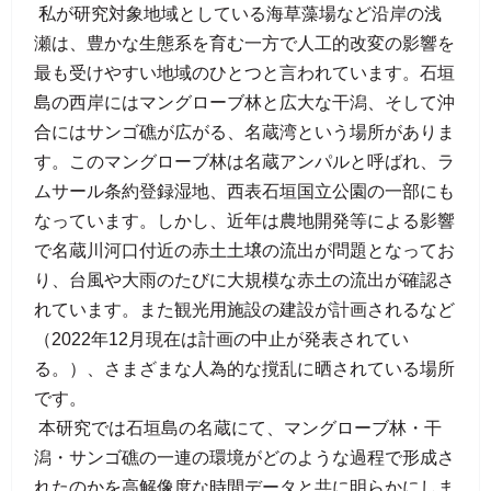
私が研究対象地域としている海草藻場など沿岸の浅
瀬は、豊かな生態系を育む一方で人工的改変の影響を
最も受けやすい地域のひとつと言われています。石垣
島の西岸にはマングローブ林と広大な干潟、そして沖
合にはサンゴ礁が広がる、名蔵湾という場所がありま
す。このマングローブ林は名蔵アンパルと呼ばれ、ラ
ムサール条約登録湿地、西表石垣国立公園の一部にも
なっています。しかし、近年は農地開発等による影響
で名蔵川河口付近の赤土土壌の流出が問題となってお
り、台風や大雨のたびに大規模な赤土の流出が確認さ
れています。また観光用施設の建設が計画されるなど
（2022年12月現在は計画の中止が発表されてい
る。）、さまざまな人為的な撹乱に晒されている場所
です。
本研究では石垣島の名蔵にて、マングローブ林・干
潟・サンゴ礁の一連の環境がどのような過程で形成さ
れたのかを高解像度な時間データと共に明らかにしま