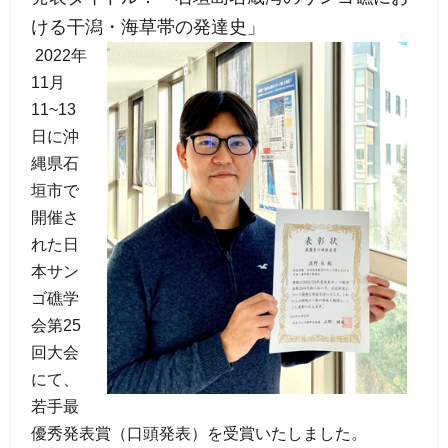
ける干潟・海草帯の発達史」
2022年
11月
11~13
日に沖
縄県石
垣市で
開催さ
れた日
本サン
ゴ礁学
会第25
回大会
にて、
若手最
優秀発表賞（口頭発表）を受賞いたしました。