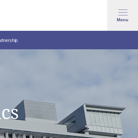
Menu
rtnership
cs