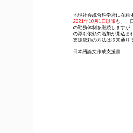
地球社会統合科学府に在籍
2021年10月1日以降
も、「
の勤務体制を継続しますが
の添削依頼の増加が見込ま
支援依頼の方法は従来通りで
⽇本語論⽂作成⽀援室