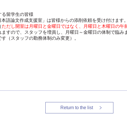
する留学⽣の皆様
日本語論文作成支援室」は皆様からの添削依頼を受け付けます。1
（
ただし開室は月曜日と金曜日ではなく、月曜日と木曜日の午前
れますので、スタッフを増員し、月曜日～金曜日の体制で臨みま
す（スタッフの勤務体制のみ変更）。

Return to the list