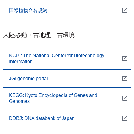
国際植物命名規約
大陸移動・古地理・古環境
NCBI: The National Center for Biotechnology
Information
JGI genome portal
KEGG: Kyoto Encyclopedia of Genes and
Genomes
DDBJ: DNA databank of Japan