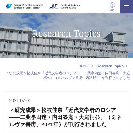
JP
Research Topics
HOME
>
Research Topics
>
＜研究成果＞松枝佳奈『近代文学者のロシア——二葉亭四迷・内田魯庵・大庭
柯公』（ミネルヴァ書房、2021年）が刊行されました
2021-07-01
＜研究成果＞松枝佳奈『近代文学者のロシア
——二葉亭四迷・内田魯庵・大庭柯公』（ミネ
ルヴァ書房、2021年）が刊行されました