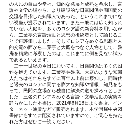
の人民の自由や幸福、知的な発展と成熟を希求し、言
論や文学の場から、より建設的な日露関係や両国間の
交流を目指した知識人であった、というこれまでにな
い視座が提示されています。また一般には広く知られ
ていない大庭を、多くのロシア語の新資料を用いなが
ら、二葉亭の言論活動と思想の後継者として論じるこ
とで再評価しました。そしてロシアをめぐる思想と人
的交流の面から二葉亭と大庭をつなぐ人物として、魯
庵を精緻に考察したのは、これまでに例を見ない試み
であるといえます。
二十一世紀の今日においても、日露関係は多くの困
難を抱えています。二葉亭や魯庵、大庭のような知識
人たちはそれらをすでに百年以上前に察知し、同時代
と過去のロシアに関する膨大な知識や情報、知見をも
って、民間の立場から独自に解決の道を探ろうとしま
した。三名のロシアをめぐる言論・文学活動の実態を
詳らかにした本書は、2021年6月28日より書店、イン
ターネット通販などで販売されます。本学附属中央図
書館にもすでに配架されていますので、ご関心を持た
れた方はぜひご一読ください。