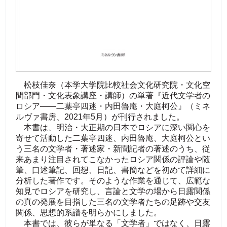
松枝佳奈（本学大学院比較社会文化研究院・文化空
間部門・文化表象講座・講師）の単著『近代文学者の
ロシア——二葉亭四迷・内田魯庵・大庭柯公』（ミネ
ルヴァ書房、2021年5月）が刊行されました。
本書は、明治・大正期の日本でロシアに深い関心を
寄せて活動した二葉亭四迷、内田魯庵、大庭柯公とい
う三名の文学者・著述家・新聞記者の著述のうち、従
来あまり注目されてこなかったロシア関係の評論や随
筆、口述筆記、回想、日記、書簡などを初めて詳細に
分析した著作です。そのような作業を通じて、広範な
知見でロシアを研究し、言論と文学の場から日露関係
の真の発展を目指した三名の文学者たちの足跡や交友
関係、思想的系譜を明らかにしました。
本書では、彼らが単なる「文学者」ではなく、日露