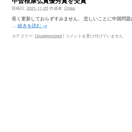
中曽根康弘賞優秀賞を受賞
投稿日:
2021-11-25
作成者:
Chisa
へ
長く更新しておらずすみません。 悲しいことに中国問
ス
…
続きを読む
→
キ
中
カテゴリー:
Uncategorized
|
コメントを受け付けていません
曽
ッ
根
康
プ
弘
賞
優
秀
賞
を
受
賞
は