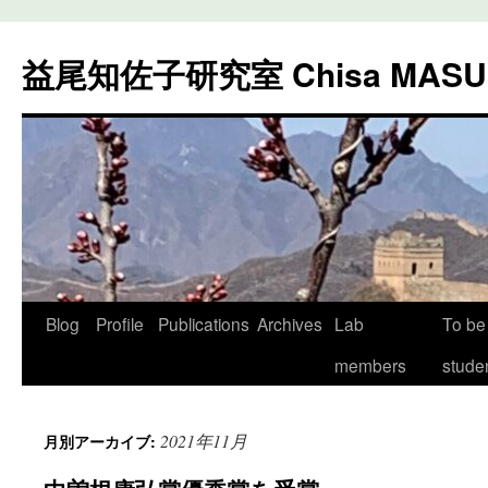
益尾知佐子研究室 Chisa MASUO
コ
Blog
Profile
Publications
Archives
Lab
To be
ン
members
stude
テ
2021年11月
月別アーカイブ:
ン
ツ