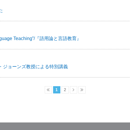
た
nguage Teaching”/『語用論と言語教育』
・ジョーンズ教授による特別講義
1
2