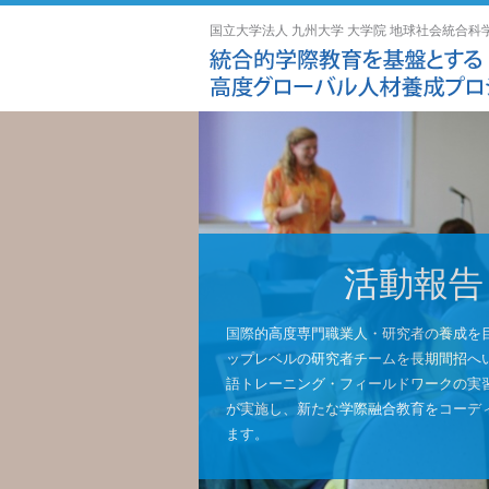
国立大学法人 九州大学 大学院 地球社会統合科
活動報告
国際的高度専門職業人・研究者の養成を
ップレベルの研究者チームを長期間招へ
語トレーニング・フィールドワークの実
が実施し、新たな学際融合教育をコーデ
ます。