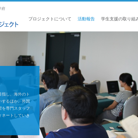
学府
プロジェクトについて
活動報告
学生支援の取り組
目指し、海外のト
いするほか、外国
習を専門スタッフ
ィネートしていき