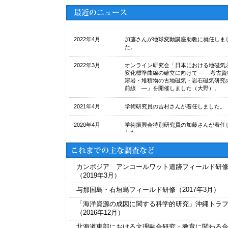
2022年4月
加藤さんが地球変動講座助教に就任しま
た。
2022年3月
オンライン研究会「日本における地磁気
変化標準曲線の確立に向けて ― 考古資
溶岩・堆積物の古地磁気・岩石磁気研究
前線 ―」を開催しました（大野）。
2021年4月
学術研究員の吉村さんが着任しました。
2020年4月
学術振興会特別研究員の加藤さんが着任
した。
2020年9月
論文が、Communications Earth & Enviro
に受理されました。 "Hayashi T. et al., Lat
Pliocene Northern Hemisphere glaciation
カンボジア アンコールワット遺跡フィールド研
amplified by intensified Atlantic meridional
（2019年3月）
overturning circulation"
与那国島・石垣島フィールド研修（2017年3月）
2020年4月
科学研究費（基盤Ａ）「考古地磁気年代
法の東アジアへの展開：過去3500年間の
「海洋資源の成因に関する科学的研究」沖縄トラ
な連続指標の確立」が採択されました（
（2016年12月）
野）。
北海道東部における文理融合研究・教育に関わる