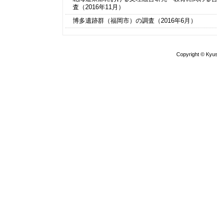
査（2016年11月）
2020年3月
学術研究員の北原さんが岡山理科大学に
しました
博多遺跡群（福岡市）の調査（2016年6月）
2019年9月
学術研究員の加藤さんが東京工業大学に
仲島遺跡（大野城市）の調査（2015年6月）
しました
IODPの試料採取のため渡航（2010年9月、ドイツ
Copyright © Kyush
2019年2月
研究集会「理学的手法による遺跡の年代
富士山周辺の温泉中の溶存ガスの調査（2010年3月
定 －東アジアにおける過去数千年間の
気永年変化曲線の確立を目指して－」を
IODP第303/306航海ポストクルーズミーティング
しました（大野）。
（2007年5月、アメリカ）
2018年10月
IODP第303/306航海サンプリングミーティング
学術研究員の北原さんが着任しました。
（2005年9月、ドイツ）
2018年4月
学術研究員の加藤さんが着任しました。
統合国際深海掘削計画（IODP)北大西洋掘削調査
（2005年３月～４月）
2016年12月
海洋資源の掘削調査のため、地球深部探
船”ちきゅう”に乗船（12/2～12/15、沖
カナリア諸島テイデ火山の調査（2003年10月～11
フ）。
トカラ列島諏訪之瀬島の地球電磁気・地球化学調
（2003年８月）
2016年11月
北原優さん（Ｄ３）が地球電磁気・地球
圏学会2016年大会オーロラメダル（学生
発表賞）を受賞しました。
2016年5月
論文が、Frontier in Earth Science に受
ました。 "Ohno M. et al., Millennial-Scale
Interaction between Ice Sheets and Ocea
Circulation during Marine Isotope Stage 1