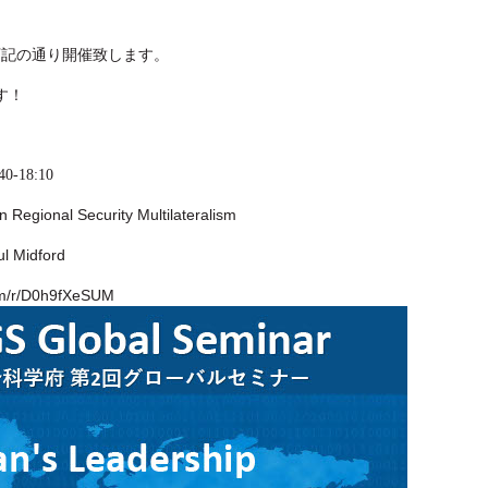
下記の通り開催致します。
す！
-18:10
egional Security Multilateralism
idford 
com/r/D0h9fXeSUM