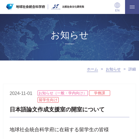
EN
お知らせ
ホーム
>
お知らせ
>
詳細
2024-11-01
お知らせ（一般・学内向け）
学務課
留学生向け
日本語論文作成支援室の開室について
地球社会統合科学府に在籍する留学生の皆様
