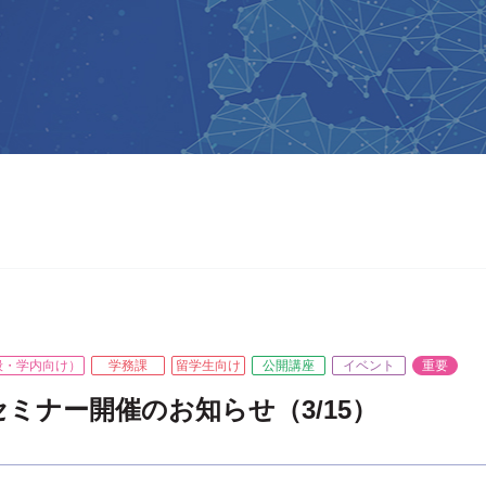
般・学内向け）
学務課
留学生向け
公開講座
イベント
重要
ミナー開催のお知らせ（3/15）