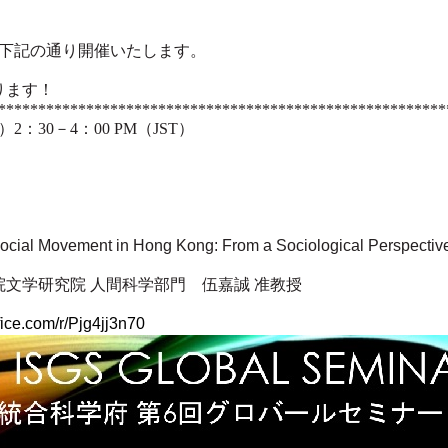
を下記の通り開催いたします。
ります！
********************************************************
2：30－4：00 PM（JST）
l Movement in Hong Kong: From a Sociological Perspectiv
文学研究院 人間科学部門　伍嘉誠 准教授
ffice.com/r/Pjg4jj3n70