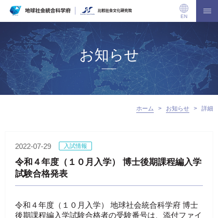
EN
お知らせ
ホーム
>
お知らせ
>
詳細
2022-07-29
入試情報
令和４年度（１０月入学） 博士後期課程編入学
試験合格発表
令和４
年度（１０月入学） 地球社会統合科学府 博士
後期課程編入学試験合格者の受験番号は、添付ファイ