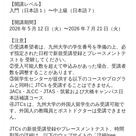
【開講レベル】
入門（日本語１）〜中上級（日本語７）
【開講期間】
2026 年 5 月 12 日（火）〜2026 年 7 月 21 日（火）
【注意】
①受講希望者は、九州大学の学生番号を準備の上、必
ず指定された日程で新規受講登録とプレースメントテ
ストを 受験してください。
②受入可能人数を超えて申込みがあった場合、受講者
数を調整することがあります。
③留学生センターが提供する以下のコースやプログラ
ムと同時に JTCs を受講することはできません。
JACs・JLCC・JTAS・筑紫および大橋キャンパス日
本語補講コース
④JTCs は、九州大学の外国人留学生のみ受講可能で
す。外国人の教職員とポストドクターは受講できませ
ん。
JTCs の新規受講登録やプレースメントテスト、時間
割等の詳細は、以下のウェブサイトの「詳細/see