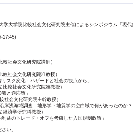
九州大学大学院比較社会文化研究院主催によるシンポジウム「現
。
-17:45)
比較社会文化研究院講師）
比較社会文化研究院准教授）
害リスク変化：ハザードと社会の観点から」
院 比較社会文化研究院准教授）
影響と適応策」
比較社会文化研究院主幹教授）
後の沿岸浅海域調査：地形学・地質学の空白域で何があったのか？
 経済学研究科教授）
的利益のトレード・オフを考慮した入国規制政策」
ださい。