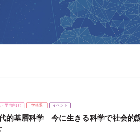
般・学内向け）
学務課
イベント
代的基層科学 今に生きる科学で社会的課題
せ