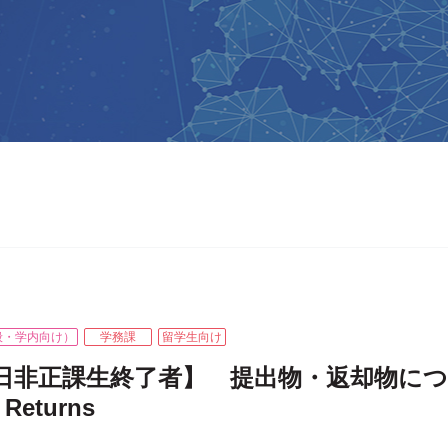
般・学内向け）
学務課
留学生向け
非正課生終了者】 提出物・返却物について／
 Returns