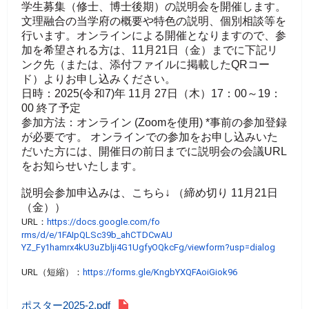
学生募集（修士、博士後期）の説明会を開催します。
文理融合の当学府の概要や特色の説明、個別相談等を
行います。オンラインによる開催となりますので、参
加を希望される方は、11月21日（金）までに下記リ
ンク先（または、添付ファイルに掲載したQRコー
ド）よりお申し込みください。
日時：2025(令和7)年 11月 27日（木）17：00～19：
00 終了予定
参加方法：オンライン (Zoomを使用) *事前の参加登録
が必要です。 オンラインでの参加をお申し込みいた
だいた方には、開催日の前日までに説明会の会議URL
をお知らせいたします。
説明会参加申込みは、こちら↓ （締め切り 11月21日
（金））
URL：
https://docs.google.com/fo
rms/d/e/1FAIpQLSc39b_ahCTDCwAU
YZ_Fy1hamrx4kU3uZblji4G1UgfyOQ
kcFg/viewform?usp=dialog
URL（短縮）：
https://forms.gle/Kngb
YXQFAoiGiok96
ポスター2025-2.pdf