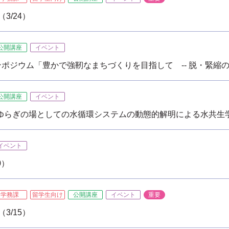
3/24）
公開講座
イベント
ポジウム「豊かで強靭なまちづくりを目指して -- 脱・緊縮
公開講座
イベント
「ゆらぎの場としての水循環システムの動態的解明による水共生
イベント
0）
学務課
留学生向け
公開講座
イベント
重要
3/15）