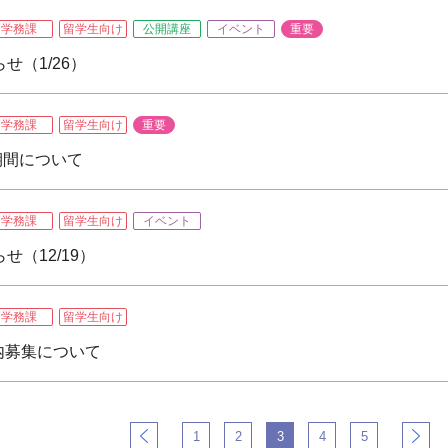
学務課
留学生向け
公開講座
イベント
重要
せ（1/26）
学務課
留学生向け
重要
期間について
学務課
留学生向け
イベント
（12/19）
学務課
留学生向け
内募集について
1
2
3
4
5