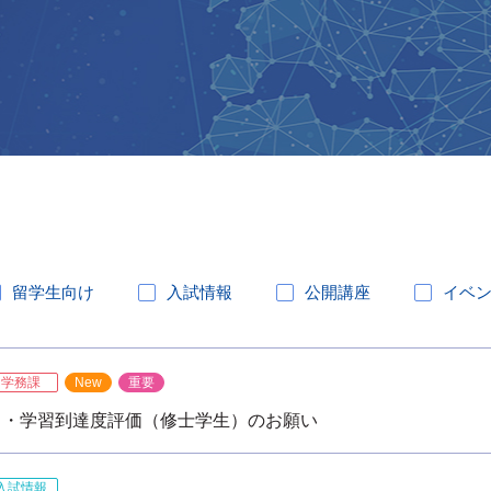
留学生向け
入試情報
公開講座
イベ
学務課
New
重要
生）・学習到達度評価（修士学生）のお願い
入試情報