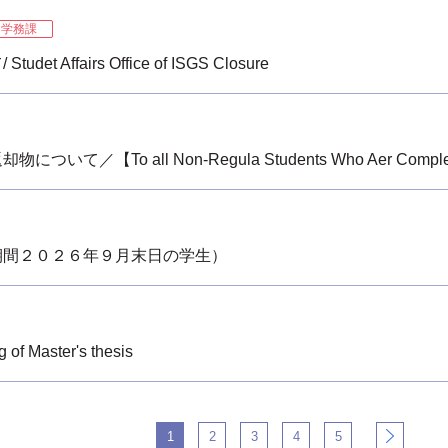
学務課
fairs Office of ISGS Closure
all Non-Regula Students Who Aer Completing or
期間２０２６年９月末日の学生）
Master's thesis
1
2
3
4
5