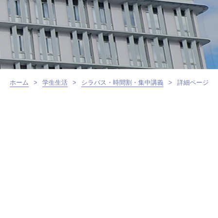
ホーム
>
学生生活
>
シラバス・時間割・集中講義
>
詳細ページ