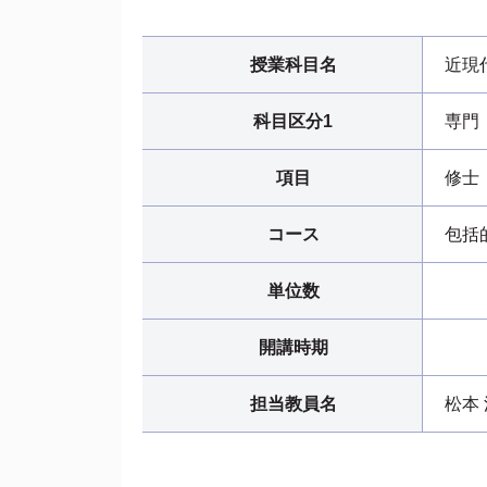
授業科目名
近現
科目区分1
専門
項目
修士
コース
包括
単位数
開講時期
担当教員名
松本