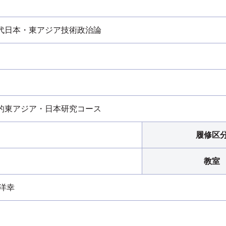
代日本・東アジア技術政治論
的東アジア・日本研究コース
履修区
教室
 洋幸