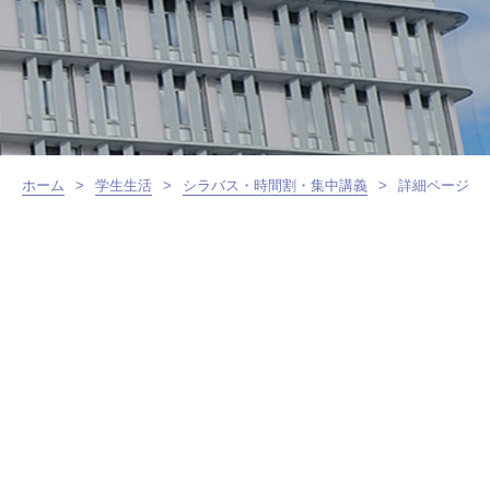
ホーム
>
学生生活
>
シラバス・時間割・集中講義
>
詳細ページ