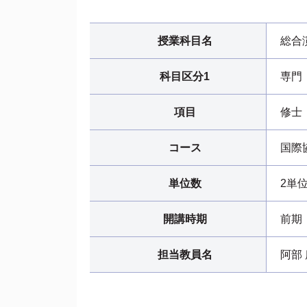
授業科目名
総合
科目区分1
専門
項目
修士
コース
国際
単位数
2単
開講時期
前期
担当教員名
阿部 