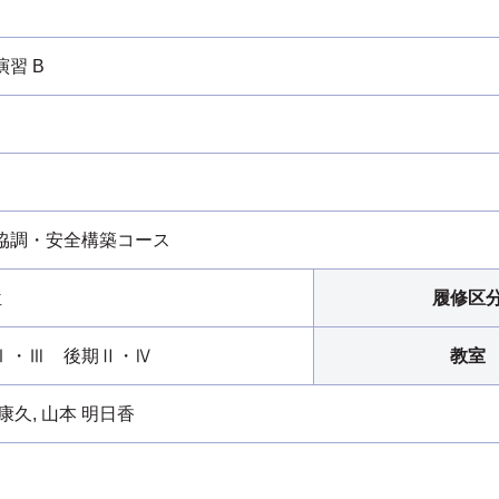
演習 B
協調・安全構築コース
位
履修区
Ⅰ・Ⅲ 後期Ⅱ・Ⅳ
教室
康久, 山本 明日香