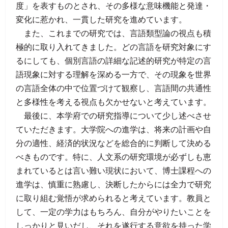
度」を表すものとされ、その多様な意味機能と発達・
変化に惹かれ、一貫した研究を進めています。
また、これまでの研究では、言語類型論の視点も積
極的に取り入れてきました。どの言語を研究対象にす
るにしても、個別言語の詳細な記述的研究が特定の言
語現象に対する理解を深める一方で、その現象を世界
の言語全体の中で位置づけて観察し、言語間の共通性
と多様性を考える視点も欠かせないと考えています。
最後に、本学府での研究指導について少し述べさせ
ていただきます。大学院への進学は、将来の計画や自
分の適性、経済的状況などを総合的に判断して決める
べきものです。特に、人文系の研究環境が必ずしも恵
まれているとは言い難い現状において、博士課程への
進学は、慎重に熟慮し、決断したからには全力で研究
に取り組む覚悟が求められると考えています。教員と
して、一定の学力はもちろん、自分がやりたいことを
しっかりと見いだし、それを遂行する意欲を持った学