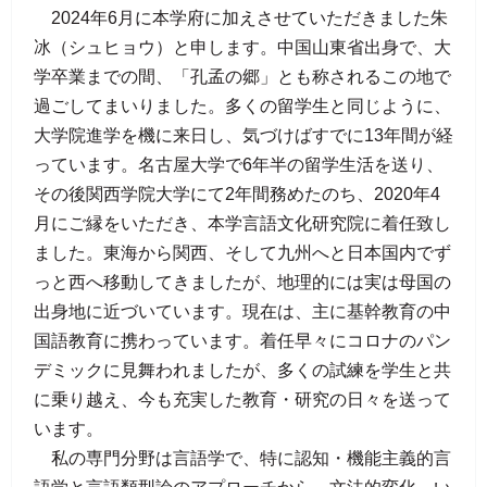
2024年6月に本学府に加えさせていただきました朱
冰（シュヒョウ）と申します。中国山東省出身で、大
学卒業までの間、「孔孟の郷」とも称されるこの地で
過ごしてまいりました。多くの留学生と同じように、
大学院進学を機に来日し、気づけばすでに13年間が経
っています。名古屋大学で6年半の留学生活を送り、
その後関西学院大学にて2年間務めたのち、2020年4
月にご縁をいただき、本学言語文化研究院に着任致し
ました。東海から関西、そして九州へと日本国内でず
っと西へ移動してきましたが、地理的には実は母国の
出身地に近づいています。現在は、主に基幹教育の中
国語教育に携わっています。着任早々にコロナのパン
デミックに見舞われましたが、多くの試練を学生と共
に乗り越え、今も充実した教育・研究の日々を送って
います。
私の専門分野は言語学で、特に認知・機能主義的言