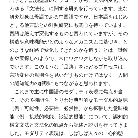
語学と言語類型論のアプローチから、文法的変化、い
わゆる「文法化」に関する研究を行っています。主な
研究対象は母語である中国語ですが、日本語をはじめ
とする他言語との対照研究にも関心を持っています。
言語は絶えず変化するものと言われていますが、その
構造や意味機能がどのようなメカニズムに基づき、ど
のような経路で変化してきたのかを追うことは、謎解
きや宝探しのようで、常にワクワクしながら取り込ん
でいます。このような「足跡」をたどるプロセスは、
言語変化の規則性を見いだすものだけではなく、人間
の認知能力の解明にもつながると思われます。
これまで主に中国語のモダリティ表現に焦点を当
て、その多機能性、とりわけ典型的なモーダル的意味
（例：可能性、必要性、必然性）から拡張した意味機
能（例：接続的機能、談話的機能）について、認知的
構文文法と文法化の観点から記述と説明を行ってきま
した。モダリティ表現は、しばしば人々の「心的態