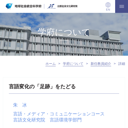
EN
学府について
ホーム
>
学府について
>
新任教員紹介
>
詳細
言語変化の「足跡」をたどる
朱 冰
言語・メディア・コミュニケーションコース
言語文化研究院 言語環境学部門