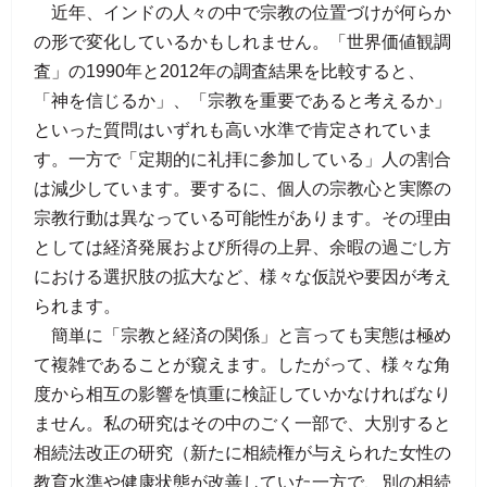
近年、インドの人々の中で宗教の位置づけが何らか
の形で変化しているかもしれません。「世界価値観調
査」の1990年と2012年の調査結果を比較すると、
「神を信じるか」、「宗教を重要であると考えるか」
といった質問はいずれも高い水準で肯定されていま
す。一方で「定期的に礼拝に参加している」人の割合
は減少しています。要するに、個人の宗教心と実際の
宗教行動は異なっている可能性があります。その理由
としては経済発展および所得の上昇、余暇の過ごし方
における選択肢の拡大など、様々な仮説や要因が考え
られます。
簡単に「宗教と経済の関係」と言っても実態は極め
て複雑であることが窺えます。したがって、様々な角
度から相互の影響を慎重に検証していかなければなり
ません。私の研究はその中のごく一部で、大別すると
相続法改正の研究（新たに相続権が与えられた女性の
教育水準や健康状態が改善していた一方で、別の相続