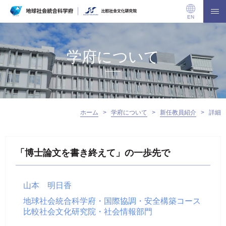
EN
学府について
ホーム
>
学府について
>
新任教員紹介
>
詳細
「博士論文を書き終えて」の一歩先で
山本 明日香
地球社会統合科学府・国際協調・安全構築コース
比較社会文化研究院・社会情報部門