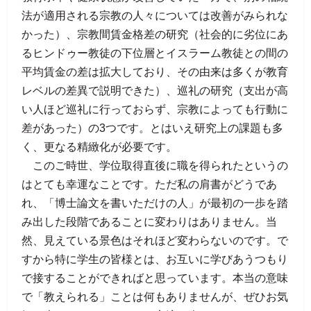
法が適用される宗教の人々については改善がみられな
かった）、宗教間賃金格差の研究（社会的に劣位にあ
るヒンドゥー教徒の下位層とイスラーム教徒との間の
平均賃金の差は拡大しており、その由来は多くが教育
レベルの差異で説明できた）、巡礼の研究（支出が高
い人ほど巡礼に行っておらず、宗教によっても行動に
差があった）の3つです。とはいえ研究上の課題も多
く、更なる精緻化が必要です。
このご時世、学位取得直後に職を得られたというの
はとても幸運なことです。ただ私の肩書がどうであ
れ、「博士論文を書いただけの人」が最初の一歩を踏
み出した段階であることに変わりはありません。当
然、見えている景色はそれほど変わらないのです。で
すから特に学生の皆様とは、お互いに学びあうつもり
で接することができればと思っています。本当の意味
で「教えられる」ことは何もありませんが、ぜひお気