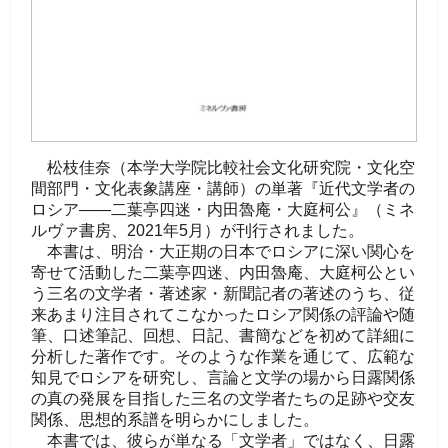
松枝佳奈（本学大学院比較社会文化研究院・文化空
間部門・文化表象講座・講師）の単著『近代文学者の
ロシア——二葉亭四迷・内田魯庵・大庭柯公』（ミネ
ルヴァ書房、2021年5月）が刊行されました。
本書は、明治・大正期の日本でロシアに深い関心を
寄せて活動した二葉亭四迷、内田魯庵、大庭柯公とい
う三名の文学者・著述家・新聞記者の著述のうち、従
来あまり注目されてこなかったロシア関係の評論や随
筆、口述筆記、回想、日記、書簡などを初めて詳細に
分析した著作です。そのような作業を通じて、広範な
知見でロシアを研究し、言論と文学の場から日露関係
の真の発展を目指した三名の文学者たちの足跡や交友
関係、思想的系譜を明らかにしました。
本書では、彼らが単なる「文学者」ではなく、日露