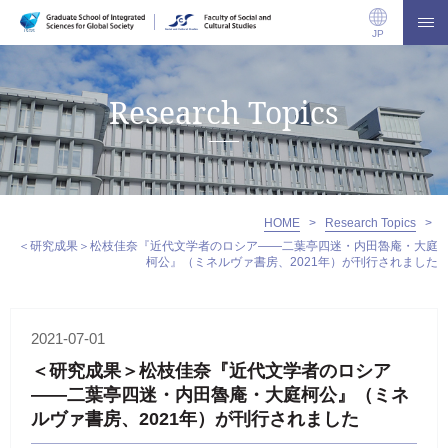
JP
Research Topics
HOME
>
Research Topics
>
＜研究成果＞松枝佳奈『近代文学者のロシア——二葉亭四迷・内田魯庵・大庭
柯公』（ミネルヴァ書房、2021年）が刊行されました
2021-07-01
＜研究成果＞松枝佳奈『近代文学者のロシア
——二葉亭四迷・内田魯庵・大庭柯公』（ミネ
ルヴァ書房、2021年）が刊行されました