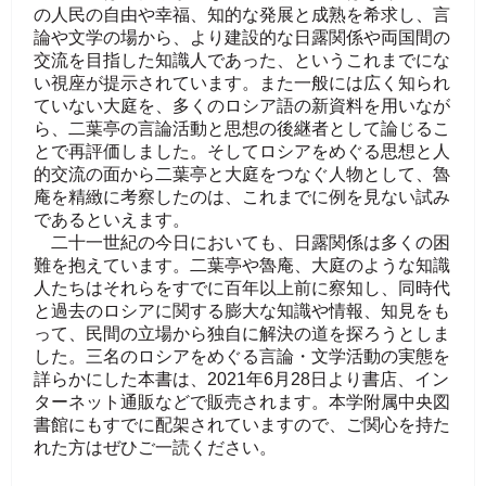
の人民の自由や幸福、知的な発展と成熟を希求し、言
論や文学の場から、より建設的な日露関係や両国間の
交流を目指した知識人であった、というこれまでにな
い視座が提示されています。また一般には広く知られ
ていない大庭を、多くのロシア語の新資料を用いなが
ら、二葉亭の言論活動と思想の後継者として論じるこ
とで再評価しました。そしてロシアをめぐる思想と人
的交流の面から二葉亭と大庭をつなぐ人物として、魯
庵を精緻に考察したのは、これまでに例を見ない試み
であるといえます。
二十一世紀の今日においても、日露関係は多くの困
難を抱えています。二葉亭や魯庵、大庭のような知識
人たちはそれらをすでに百年以上前に察知し、同時代
と過去のロシアに関する膨大な知識や情報、知見をも
って、民間の立場から独自に解決の道を探ろうとしま
した。三名のロシアをめぐる言論・文学活動の実態を
詳らかにした本書は、2021年6月28日より書店、イン
ターネット通販などで販売されます。本学附属中央図
書館にもすでに配架されていますので、ご関心を持た
れた方はぜひご一読ください。