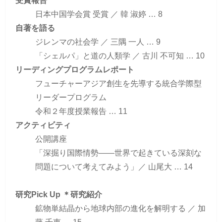
受賞報告
日本中国学会賞 受賞 ／ 韓 淑婷 … 8
自著を語る
ジレンマの社会学 ／ 三隅 一人 … 9
「シェルパ」と道の人類学 ／ 古川 不可知 … 10
リーディングプログラムレポート
フューチャーアジア創生を先導する統合学際型
リーダープログラム
令和２年度授業報告 … 11
アクティビティ
公開講座
「深掘り国際情勢――世界で起きている深刻な
問題について考えてみよう」／ 山尾大 … 14
研究Pick Up ＊研究紹介
鉱物単結晶から地球内部の進化を解明する ／ 加