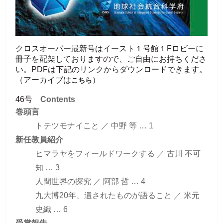
クロスオーバー最新号はイースト１号館１Fロビーに
冊子を配架しておりますので、ご自由にお持ちくださ
い。PDFは下記のリンクからダウンロードできます。
（アーカイブは
）
こちら
46号
Contents
巻頭言
トテツモナイこと ／ 中野 等 … 1
新任教員紹介
ヒマラヤをフィールドワークする ／ 古川 不可
知 … 3
人間世界の探究 ／ 阿部 哲 … 4
九大博20年、遺されたものが語ること ／ 米元
史織 … 6