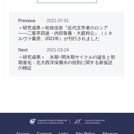
Previous
2021-07-01
＜研究成果＞松枝佳奈『近代文学者のロシア
——二葉亭四迷・内田魯庵・大庭柯公』（ミネ
ルヴァ書房、2021年）が刊行されました
Next
2021-03-24
＜研究成果＞ 氷期−間氷期サイクルの誕生と初
期進化：北大西洋深層水の役割に関する新仮説
の検証
Access
Contact
Links
Site Policy
Sitemap