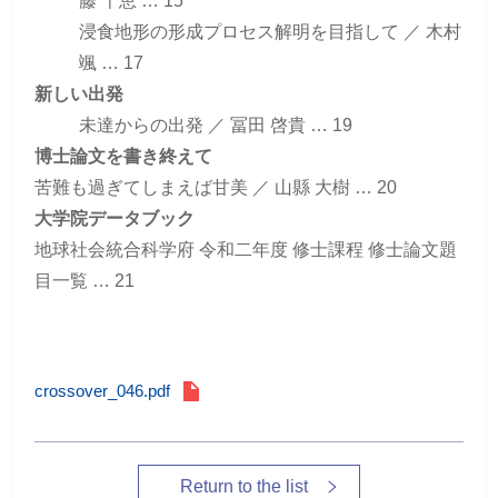
藤 千恵 … 15
浸食地形の形成プロセス解明を目指して ／ 木村
颯 … 17
新しい出発
未達からの出発 ／ 冨田 啓貴 … 19
博士論文を書き終えて
苦難も過ぎてしまえば甘美 ／ 山縣 大樹 … 20
大学院データブック
地球社会統合科学府 令和二年度 修士課程 修士論文題
目一覧 … 21
crossover_046.pdf
Return to the list