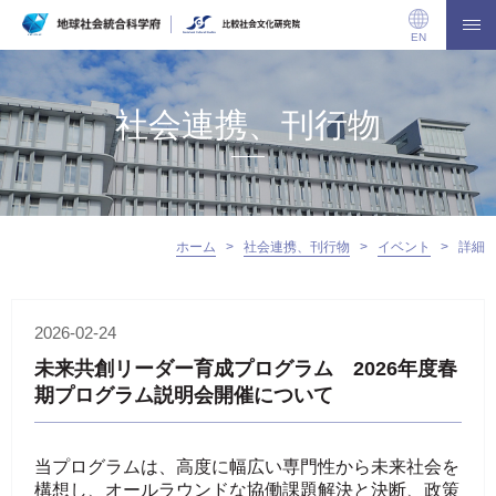
EN
社会連携、刊行物
ホーム
>
社会連携、刊行物
>
イベント
>
詳細
2026-02-24
未来共創リーダー育成プログラム 2026年度春
期プログラム説明会開催について
当プログラムは、高度に幅広い専門性から未来社会を
構想し、
オールラウンドな協働課題解決と決断、政策