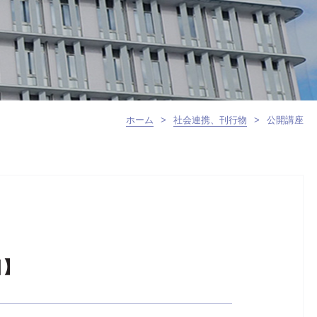
ホーム
>
社会連携、刊行物
>
公開講座
日】