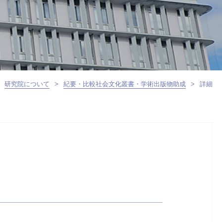
研究院について
>
紀要・比較社会文化叢書・学術出版物助成
>
詳細